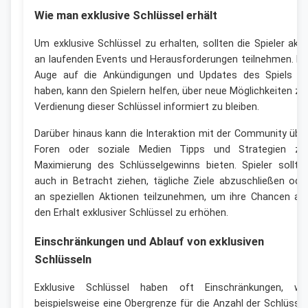
Wie man exklusive Schlüssel erhält
Um exklusive Schlüssel zu erhalten, sollten die Spieler akti
an laufenden Events und Herausforderungen teilnehmen. Ei
Auge auf die Ankündigungen und Updates des Spiels z
haben, kann den Spielern helfen, über neue Möglichkeiten zu
Verdienung dieser Schlüssel informiert zu bleiben.
Darüber hinaus kann die Interaktion mit der Community übe
Foren oder soziale Medien Tipps und Strategien zu
Maximierung des Schlüsselgewinns bieten. Spieler sollte
auch in Betracht ziehen, tägliche Ziele abzuschließen ode
an speziellen Aktionen teilzunehmen, um ihre Chancen au
den Erhalt exklusiver Schlüssel zu erhöhen.
Einschränkungen und Ablauf von exklusiven
Schlüsseln
Exklusive Schlüssel haben oft Einschränkungen, wi
beispielsweise eine Obergrenze für die Anzahl der Schlüssel