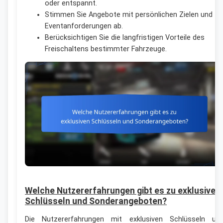
oder entspannt.
Stimmen Sie Angebote mit persönlichen Zielen und
Eventanforderungen ab.
Berücksichtigen Sie die langfristigen Vorteile des
Freischaltens bestimmter Fahrzeuge.
Welche Nutzererfahrungen gibt es zu exklusiven
Schlüsseln und Sonderangeboten?
Die Nutzererfahrungen mit exklusiven Schlüsseln un