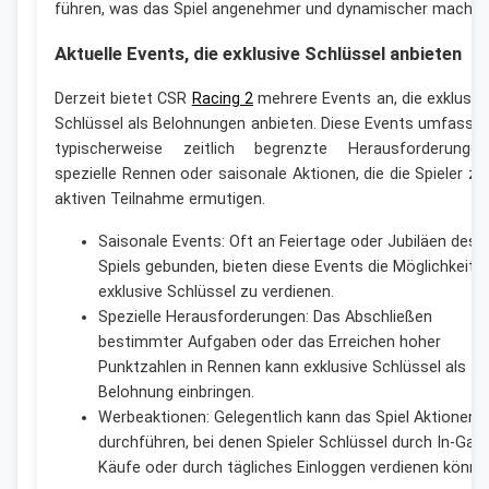
führen, was das Spiel angenehmer und dynamischer macht.
Aktuelle Events, die exklusive Schlüssel anbieten
Derzeit bietet CSR
Racing 2
mehrere Events an, die exklusiv
Schlüssel als Belohnungen anbieten. Diese Events umfasse
typischerweise zeitlich begrenzte Herausforderungen
spezielle Rennen oder saisonale Aktionen, die die Spieler zu
aktiven Teilnahme ermutigen.
Saisonale Events: Oft an Feiertage oder Jubiläen des
Spiels gebunden, bieten diese Events die Möglichkeit,
exklusive Schlüssel zu verdienen.
Spezielle Herausforderungen: Das Abschließen
bestimmter Aufgaben oder das Erreichen hoher
Punktzahlen in Rennen kann exklusive Schlüssel als
Belohnung einbringen.
Werbeaktionen: Gelegentlich kann das Spiel Aktionen
durchführen, bei denen Spieler Schlüssel durch In-Gam
Käufe oder durch tägliches Einloggen verdienen könne