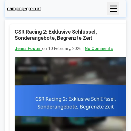
camping-grein.at
CSR Racing 2: Exklusive Schlüssel,
Sonderangebote, Begrenzte Zeit
Jenna Foster
on 10 February, 2026 |
No Comments