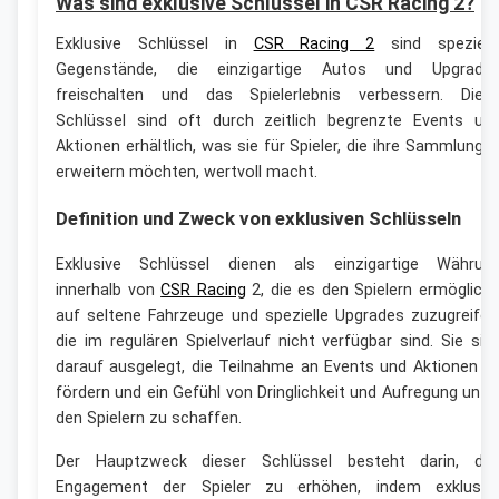
Was sind exklusive Schlüssel in CSR Racing 2?
Exklusive Schlüssel in
CSR Racing 2
sind speziell
Gegenstände, die einzigartige Autos und Upgrade
freischalten und das Spielerlebnis verbessern. Dies
Schlüssel sind oft durch zeitlich begrenzte Events un
Aktionen erhältlich, was sie für Spieler, die ihre Sammlunge
erweitern möchten, wertvoll macht.
Definition und Zweck von exklusiven Schlüsseln
Exklusive Schlüssel dienen als einzigartige Währun
innerhalb von
CSR Racing
2, die es den Spielern ermöglicht
auf seltene Fahrzeuge und spezielle Upgrades zuzugreifen
die im regulären Spielverlauf nicht verfügbar sind. Sie sin
darauf ausgelegt, die Teilnahme an Events und Aktionen z
fördern und ein Gefühl von Dringlichkeit und Aufregung unte
den Spielern zu schaffen.
Der Hauptzweck dieser Schlüssel besteht darin, da
Engagement der Spieler zu erhöhen, indem exklusiv