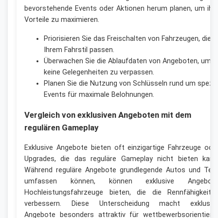
bevorstehende Events oder Aktionen herum planen, um ihr
Vorteile zu maximieren.
Priorisieren Sie das Freischalten von Fahrzeugen, die z
Ihrem Fahrstil passen.
Überwachen Sie die Ablaufdaten von Angeboten, um
keine Gelegenheiten zu verpassen.
Planen Sie die Nutzung von Schlüsseln rund um spezie
Events für maximale Belohnungen.
Vergleich von exklusiven Angeboten mit dem
regulären Gameplay
Exklusive Angebote bieten oft einzigartige Fahrzeuge ode
Upgrades, die das reguläre Gameplay nicht bieten kann
Während reguläre Angebote grundlegende Autos und Teil
umfassen können, können exklusive Angebot
Hochleistungsfahrzeuge bieten, die die Rennfähigkeite
verbessern. Diese Unterscheidung macht exklusiv
Angebote besonders attraktiv für wettbewerbsorientiert