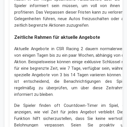
Spieler informiert sein müssen, um voll von ihnen z
profitieren. Das Verpassen dieser Fristen kann zu verlorene
Gelegenheiten führen, neue Autos freizuschalten oder au
zeitlich begrenzte Aktionen zuzugreifen.
Zeitliche Rahmen für aktuelle Angebote
Aktuelle Angebote in CSR Racing 2 dauern normalerweis
von einigen Tagen bis zu ein paar Wochen, abhängig von de
Aktion. Beispielsweise können einige exklusive Schlüssel nu
für eine begrenzte Zeit, wie 7 Tage, verfügbar sein, währen
spezielle Angebote von 3 bis 14 Tagen variieren können. E
ist entscheidend, die Benachrichtigungen des Spiel
regelmäßig zu überprüfen, um über diese Zeitrahme
informiert zu bleiben.
Die Spieler finden oft Countdown-Timer im Spiel, di
anzeigen, wie viel Zeit für jedes Angebot verbleibt. Dies
Funktion hilft sicherzustellen, dass Sie keine wertvolle
Belohnungen verpassen. Seien Sie proaktiv un