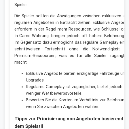
Spieler.
Die Spieler sollten die Abwägungen zwischen exklusiven un
regulären Angeboten in Betracht ziehen. Exklusive Angebot
erfordern in der Regel mehr Ressourcen, wie Schlüssel ode
In-Game-Währung, bringen jedoch oft höhere Belohnungen
Im Gegensatz dazu ermöglicht das reguläre Gameplay eine
schrittweisen Fortschritt ohne die Notwendigkeit fü
Premium-Ressourcen, was es für alle Spieler zugänglic
macht.
Exklusive Angebote bieten einzigartige Fahrzeuge und
Upgrades.
Reguläres Gameplay ist zugänglicher, bietet jedoch
weniger Wettbewerbsvorteile.
Bewerten Sie die Kosten im Verhältnis zur Belohnung,
wenn Sie zwischen Angeboten wählen.
Tipps zur Priorisierung von Angeboten basierend a
dem Spielstil