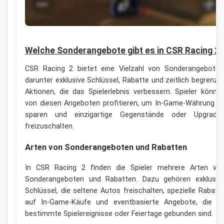
Welche Sonderangebote gibt es in CSR Racing 2?
CSR Racing 2 bietet eine Vielzahl von Sonderangeboten
darunter exklusive Schlüssel, Rabatte und zeitlich begrenzt
Aktionen, die das Spielerlebnis verbessern. Spieler könne
von diesen Angeboten profitieren, um In-Game-Währung z
sparen und einzigartige Gegenstände oder Upgrade
freizuschalten.
Arten von Sonderangeboten und Rabatten
In CSR Racing 2 finden die Spieler mehrere Arten vo
Sonderangeboten und Rabatten. Dazu gehören exklusiv
Schlüssel, die seltene Autos freischalten, spezielle Rabatt
auf In-Game-Käufe und eventbasierte Angebote, die a
bestimmte Spielereignisse oder Feiertage gebunden sind.