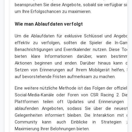
beanspruchen Sie diese Angebote, sobald sie verfügbar sind
um Ihre Erfolgschancen zu maximieren.
Wie man Ablaufdaten verfolgt
Um die Ablaufdaten für exklusive Schlüssel und Angebot
effektiv zu verfolgen, sollten die Spieler die In-Game
Benachrichtigungen und Eventkalender nutzen. Diese Tool
bieten klare Informationen darüber, wann bestimmt
Aktionen beginnen und enden. Darüber hinaus kann da
Setzen von Erinnerungen auf Ihrem Mobilgerät helfen, Si
auf bevorstehende Fristen aufmerksam zu machen.
Eine weitere nützliche Methode ist das Folgen der offizielle
Social-Media-Kanäle oder Foren von CSR Racing 2. Dies
Plattformen teilen oft Updates und Erinnerungen z
ablaufenden Angeboten, sodass Sie über die neueste
Gelegenheiten informiert bleiben. Die Interaktion mit de
Community kann auch Einblicke in Strategien zu
Maximierung Ihrer Belohnungen bieten.