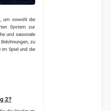
n, um sowohl die
erten System zur
che und saisonale
e Belohnungen, zu
im Spiel und die
ng 2?