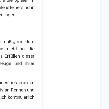
ie die Spieler im
lensteine sind in
eitragen.
egelmäßig mit dem
was nicht nur die
 Erfüllen dieser
zeuge und ihrer
 eines bestimmten
tiv an Rennen und
ch kontinuierlich