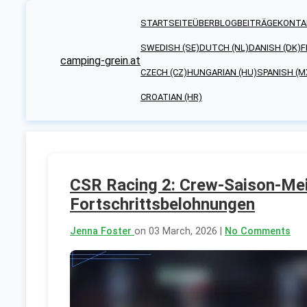
STARTSEITE
ÜBER
BLOGBEITRÄGE
KONTA
SWEDISH (SE)
DUTCH (NL)
DANISH (DK)
F
camping-grein.at
CZECH (CZ)
HUNGARIAN (HU)
SPANISH (M
CROATIAN (HR)
CSR Racing 2: Crew-Saison-Meil
Fortschrittsbelohnungen
Jenna Foster
on 03 March, 2026 |
No Comments