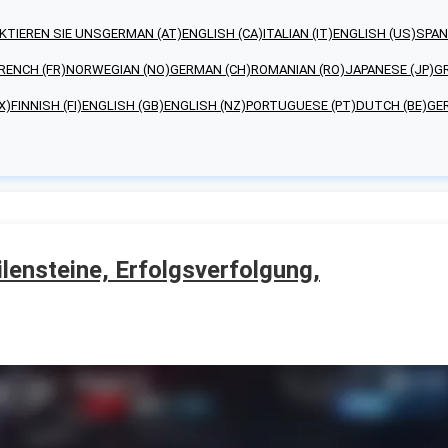
KTIEREN SIE UNS
GERMAN (AT)
ENGLISH (CA)
ITALIAN (IT)
ENGLISH (US)
SPAN
RENCH (FR)
NORWEGIAN (NO)
GERMAN (CH)
ROMANIAN (RO)
JAPANESE (JP)
GR
X)
FINNISH (FI)
ENGLISH (GB)
ENGLISH (NZ)
PORTUGUESE (PT)
DUTCH (BE)
GE
ensteine, Erfolgsverfolgung,