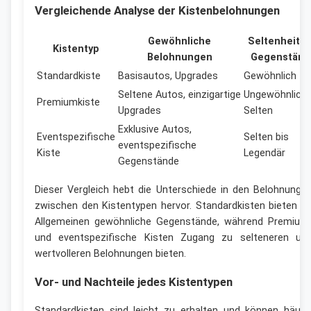
Vergleichende Analyse der Kistenbelohnungen
Gewöhnliche
Seltenheit d
Kistentyp
Belohnungen
Gegenständ
Standardkiste
Basisautos, Upgrades
Gewöhnlich
Seltene Autos, einzigartige
Ungewöhnlich 
Premiumkiste
Upgrades
Selten
Exklusive Autos,
Eventspezifische
Selten bis
eventspezifische
Kiste
Legendär
Gegenstände
Dieser Vergleich hebt die Unterschiede in den Belohnunge
zwischen den Kistentypen hervor. Standardkisten bieten i
Allgemeinen gewöhnliche Gegenstände, während Premium
und eventspezifische Kisten Zugang zu selteneren un
wertvolleren Belohnungen bieten.
Vor- und Nachteile jedes Kistentypen
Standardkisten sind leicht zu erhalten und können häufi