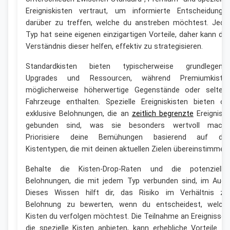
Ereigniskisten vertraut, um informierte Entscheidunge
darüber zu treffen, welche du anstreben möchtest. Jede
Typ hat seine eigenen einzigartigen Vorteile, daher kann da
Verständnis dieser helfen, effektiv zu strategisieren.
Standardkisten bieten typischerweise grundlegend
Upgrades und Ressourcen, während Premiumkiste
möglicherweise höherwertige Gegenstände oder selten
Fahrzeuge enthalten. Spezielle Ereigniskisten bieten of
exklusive Belohnungen, die an
zeitlich begrenzte
Ereigniss
gebunden sind, was sie besonders wertvoll macht
Priorisiere deine Bemühungen basierend auf de
Kistentypen, die mit deinen aktuellen Zielen übereinstimmen.
Behalte die Kisten-Drop-Raten und die potenzielle
Belohnungen, die mit jedem Typ verbunden sind, im Auge
Dieses Wissen hilft dir, das Risiko im Verhältnis zu
Belohnung zu bewerten, wenn du entscheidest, welch
Kisten du verfolgen möchtest. Die Teilnahme an Ereignissen
die spezielle Kisten anbieten, kann erhebliche Vorteile fü