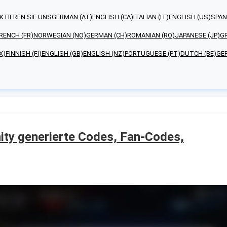
KTIEREN SIE UNS
GERMAN (AT)
ENGLISH (CA)
ITALIAN (IT)
ENGLISH (US)
SPAN
RENCH (FR)
NORWEGIAN (NO)
GERMAN (CH)
ROMANIAN (RO)
JAPANESE (JP)
GR
X)
FINNISH (FI)
ENGLISH (GB)
ENGLISH (NZ)
PORTUGUESE (PT)
DUTCH (BE)
GE
ty generierte Codes, Fan-Codes,