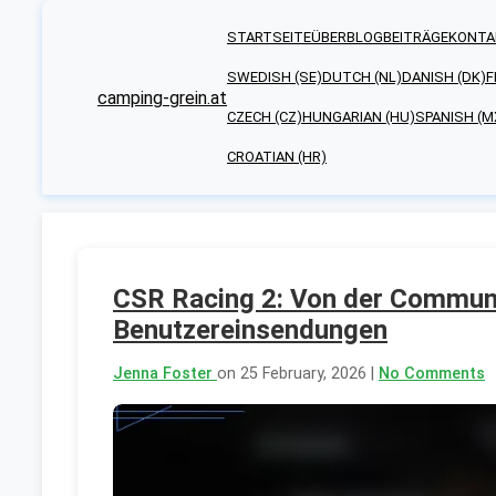
STARTSEITE
ÜBER
BLOGBEITRÄGE
KONTA
SWEDISH (SE)
DUTCH (NL)
DANISH (DK)
F
camping-grein.at
CZECH (CZ)
HUNGARIAN (HU)
SPANISH (M
CROATIAN (HR)
CSR Racing 2: Von der Communi
Benutzereinsendungen
Jenna Foster
on 25 February, 2026 |
No Comments